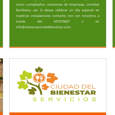
como cumpleaños, reuniones de empresas, comidas
familiares....etc Si desea celebrar un día especial en
nuestras instalaciones contacte con con nosotros a
través del 947670067 o en
info@restauraciondelbienestar.com