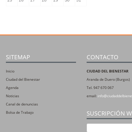
SITEMAP
CONTACTO
Inicio
CIUDAD DEL BIENESTAR
Ciudad del Bienestar
Aranda de Duero (Burgos)
Agenda
Tel. 947 670 067
Noticias
email:
info@ciudaddelbiene
Canal de denuncias
SUSCRIPCIÓN 
Bolsa de Trabajo