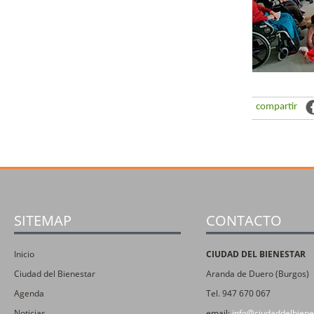
compartir
SITEMAP
CONTACTO
Inicio
CIUDAD DEL BIENESTAR
Ciudad del Bienestar
Aranda de Duero (Burgos)
Agenda
Tel. 947 670 067
Noticias
email:
info@ciudaddelbiene