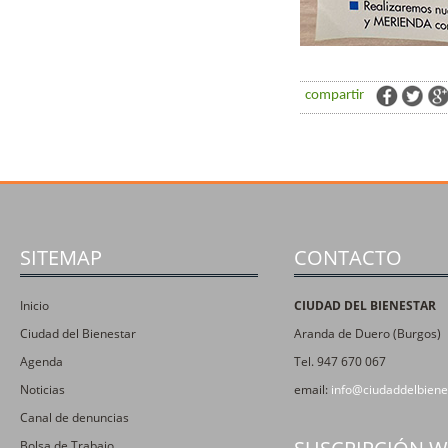
compartir
SITEMAP
CONTACTO
Inicio
CIUDAD DEL BIENESTAR
Ciudad del Bienestar
Aranda de Duero (Burgos)
Agenda
Tel. 947 670 067
Noticias
email:
info@ciudaddelbiene
Canal de denuncias
Bolsa de Trabajo