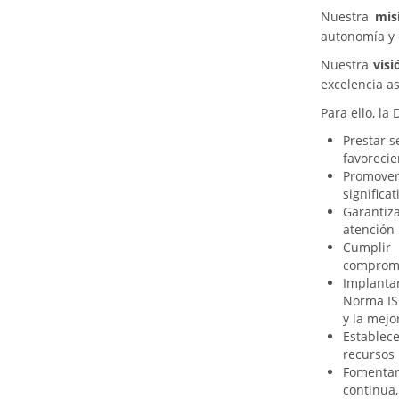
Nuestra
mis
autonomía y 
Nuestra
vis
excelencia as
Para ello, la
Prestar s
favorecie
Promover 
significa
Garantiza
atención 
Cumplir 
compromi
Implanta
Norma IS
y la mejo
Establec
recursos 
Fomentar
continua