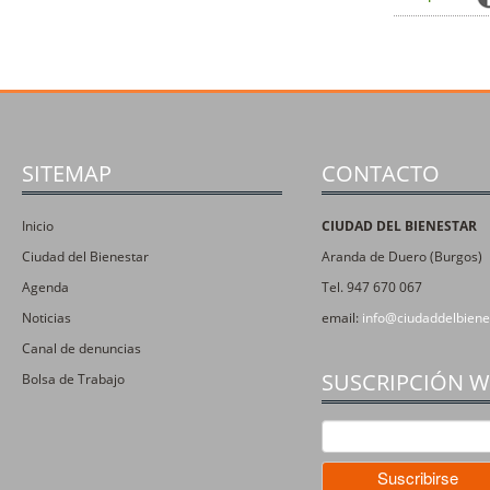
SITEMAP
CONTACTO
Inicio
CIUDAD DEL BIENESTAR
Ciudad del Bienestar
Aranda de Duero (Burgos)
Agenda
Tel. 947 670 067
Noticias
email:
info@ciudaddelbiene
Canal de denuncias
SUSCRIPCIÓN 
Bolsa de Trabajo