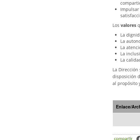
comparti
Impulsar
satisfacc
Los
valores
q
La dignid
La auton
La atenci
La inclus
La calida
La Dirección
disposición 
al propósito 
Enlace/Arc
compartir