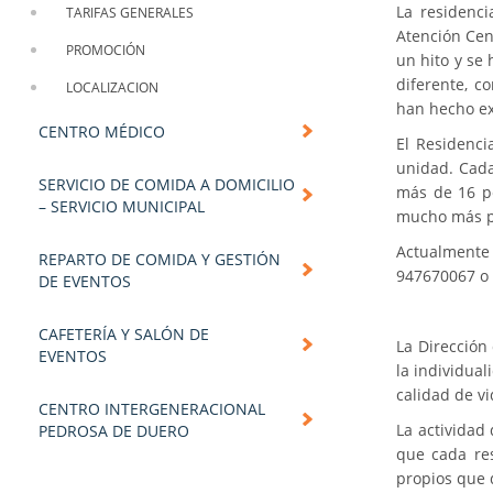
La residenci
TARIFAS GENERALES
Atención Cen
PROMOCIÓN
un hito y se
diferente, c
LOCALIZACION
han hecho exc
CENTRO MÉDICO
El Residenci
unidad. Cada
SERVICIO DE COMIDA A DOMICILIO
más de 16 pe
– SERVICIO MUNICIPAL
mucho más p
Actualmente 
REPARTO DE COMIDA Y GESTIÓN
947670067 o
DE EVENTOS
CAFETERÍA Y SALÓN DE
La Dirección
EVENTOS
la individua
calidad de vi
CENTRO INTERGENERACIONAL
La actividad
PEDROSA DE DUERO
que cada res
propios que 